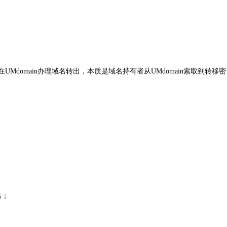
UMdomain办理域名转出，本质是域名持有者从UMdomain索取到转移密
出；