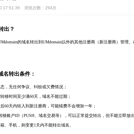
17:51:39
浏览次数：294次
转出？
domain的域名转出到UMdomain以外的其他注册商（新注册商）管理。在
in域名转出条件：
常状态，无任何争议、纠纷或欠费情况；
间或转移时间至少满60天，域名不能过期；
续费后60天内转入到新注册商，可能续费不会增加一年；
有过转移账户ID（PUSH、域名交易等），可以正常提交转出，但不能立即放
号邮箱、手机，则变更1天内不能转出域名。