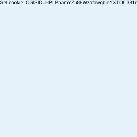
Set-cookie: CGISID=HPLPaamYZu88WzafowqbjeYXTOC38